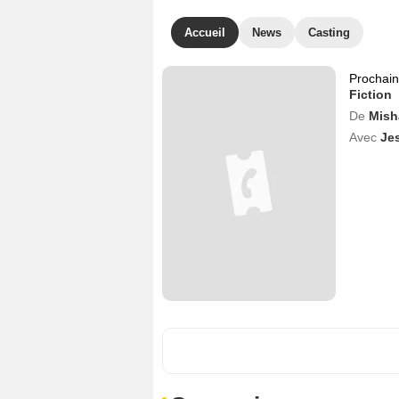
Accueil
News
Casting
Prochai
Fiction
De
Mish
Avec
Je