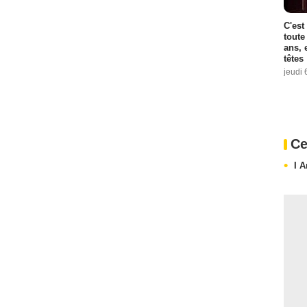
C'est
toute
ans, 
têtes
jeudi 
Ce
I 