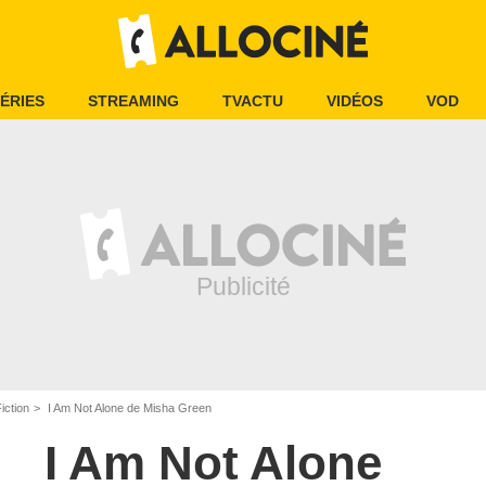
ÉRIES
STREAMING
TVACTU
VIDÉOS
VOD
iction
I Am Not Alone de Misha Green
I Am Not Alone