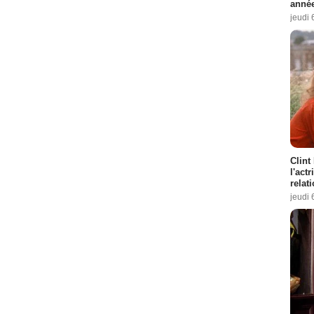
année
jeudi 
Clint
l'act
relat
jeudi 