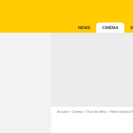
NEWS
CINÉMA
S
Accueil
Cinéma
Tous les films
Films Science F