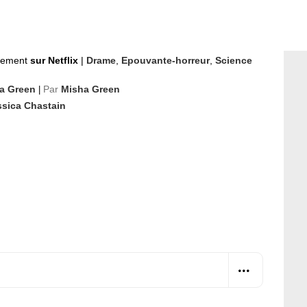
nement
sur Netflix
|
Drame
,
Epouvante-horreur
,
Science
a Green
Par
Misha Green
|
ssica Chastain