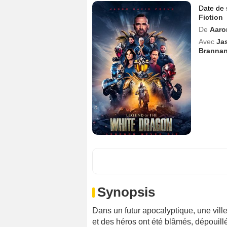
Date de 
Fiction
De
Aaro
Avec
Ja
Branna
Synopsis
Dans un futur apocalyptique, une vill
et des héros ont été blâmés, dépouillé