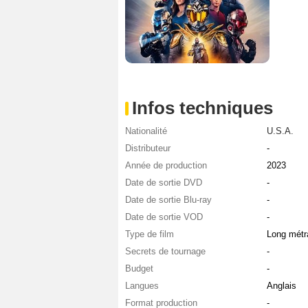
Infos techniques
Nationalité
U.S.A.
Distributeur
-
Année de production
2023
Date de sortie DVD
-
Date de sortie Blu-ray
-
Date de sortie VOD
-
Type de film
Long métr
Secrets de tournage
-
Budget
-
Langues
Anglais
Format production
-