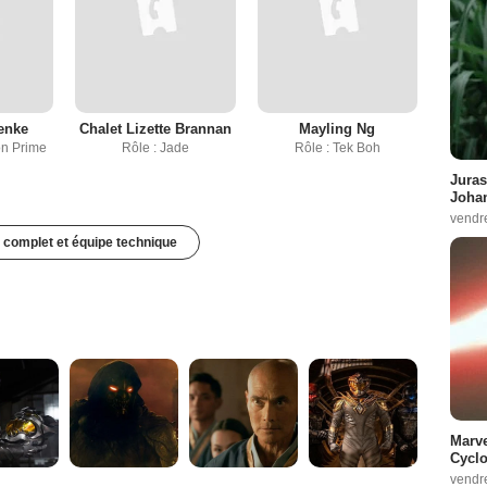
enke
Chalet Lizette Brannan
Mayling Ng
on Prime
Rôle : Jade
Rôle : Tek Boh
Juras
Johan
vendr
 complet et équipe technique
Marve
Cyclo
vendr