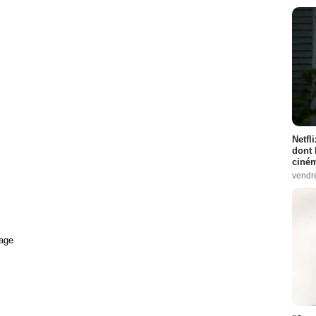
Netfl
dont 
ciném
vendr
age