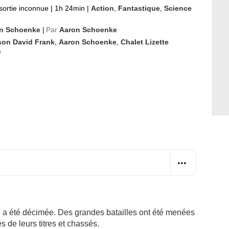
sortie inconnue
|
1h 24min
|
Action
,
Fantastique
,
Science
n Schoenke
Par
Aaron Schoenke
|
son David Frank
,
Aaron Schoenke
,
Chalet Lizette
n
e a été décimée. Des grandes batailles ont été menées
s de leurs titres et chassés.