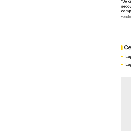
"Je c
secou
compo
vendr
Ce
Le
Le