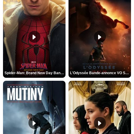
Spider-Man: Brand New Day Bande-annonce VO STFR
L'Odyssée Bande-annonce VO STFR