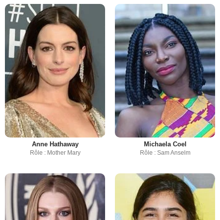
Anne Hathaway
Michaela Coel
Rôle : Mother Mary
Rôle : Sam Anselm