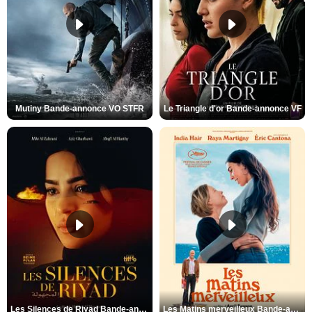
Mutiny Bande-annonce VO STFR
Le Triangle d'or Bande-annonce VF
Les Silences de Riyad Bande-annonce VO STFR
Les Matins merveilleux Bande-annonce VF