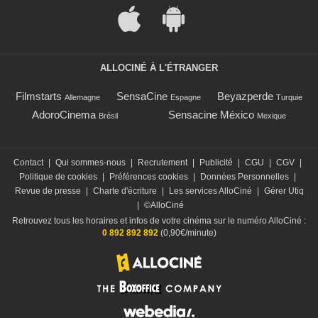
ALLOCINÉ À L'ÉTRANGER
Filmstarts
SensaCine
Beyazperde
Allemagne
Espagne
Turquie
AdoroCinema
Sensacine México
Brésil
Mexique
Contact
|
Qui sommes-nous
|
Recrutement
|
Publicité
|
CGU
|
CGV
|
Politique de cookies
|
Préférences cookies
|
Données Personnelles
|
Revue de presse
|
Charte d'écriture
|
Les services AlloCiné
|
Gérer Utiq
|
©AlloCiné
Retrouvez tous les horaires et infos de votre cinéma sur le numéro AlloCiné :
0 892 892 892
(0,90€/minute)