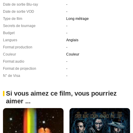
Date de sortie Blu-ray
-
Date de sortie VOD
-
Type de film
Long métrage
Secrets de tournage
-
Budget
-
Langues
Anglais
Format production
-
Couleur
Couleur
Format audio
-
Format de projection
-
N° de Visa
-
Si vous aimez ce film, vous pourriez
aimer ...