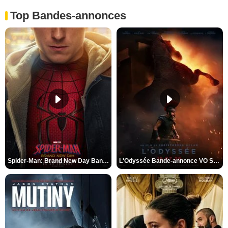
Top Bandes-annonces
Spider-Man: Brand New Day Bande-annonce VO STFR
L'Odyssée Bande-annonce VO STFR