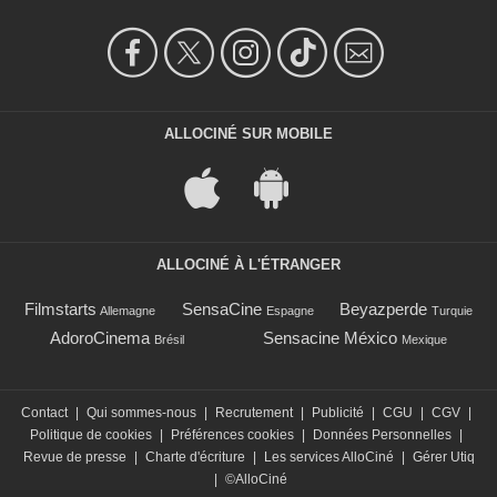
ALLOCINÉ SUR MOBILE
ALLOCINÉ À L'ÉTRANGER
Filmstarts
SensaCine
Beyazperde
Allemagne
Espagne
Turquie
AdoroCinema
Sensacine México
Brésil
Mexique
Contact
|
Qui sommes-nous
|
Recrutement
|
Publicité
|
CGU
|
CGV
|
Politique de cookies
|
Préférences cookies
|
Données Personnelles
|
Revue de presse
|
Charte d'écriture
|
Les services AlloCiné
|
Gérer Utiq
|
©AlloCiné