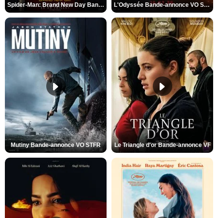
Spider-Man: Brand New Day Bande-annonce VO STFR
L'Odyssée Bande-annonce VO STFR
Mutiny Bande-annonce VO STFR
Le Triangle d'or Bande-annonce VF