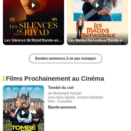
Les Silences de Riyad Bande-annonce VO STFR
Les Matins merveilleux Bande-annonce VF
Bandes-annonces à ne pas manquer
Films Prochainement au Cinéma
Tombé du ciel
de Mohamed Hamidi
avec Ilyes Djadel, Josiane Balasko
Film - Comédie
Bande-annonce