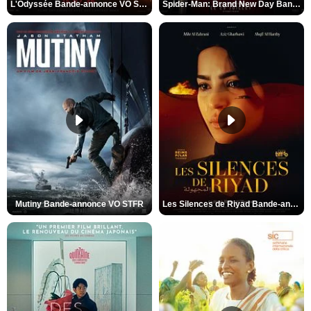
L'Odyssée Bande-annonce VO STFR
Spider-Man: Brand New Day Bande-annonce VO STFR
Mutiny Bande-annonce VO STFR
Les Silences de Riyad Bande-annonce VO STFR