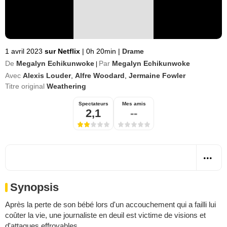
1 avril 2023
sur Netflix
|
0h 20min
|
Drame
De
Megalyn Echikunwoke
Par
Megalyn Echikunwoke
|
Avec
Alexis Louder
,
Alfre Woodard
,
Jermaine Fowler
Titre original
Weathering
Spectateurs
Mes amis
2,1
--
Synopsis
Après la perte de son bébé lors d'un accouchement qui a failli lui
coûter la vie, une journaliste en deuil est victime de visions et
d'attaques effroyables.