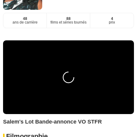
48
88
4
ans de carrière
films et séries tournés
prix
Salem's Lot Bande-annonce VO STFR
Filmographie