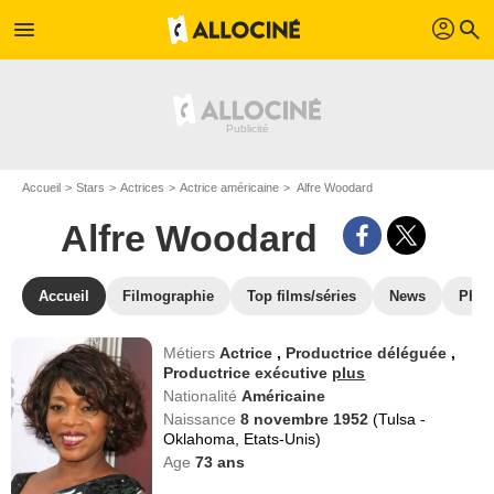
profil
menu
search
Accueil
Stars
Actrices
Actrice américaine
Alfre Woodard
Alfre Woodard
Accueil
Filmographie
Top films/séries
News
Phot
Métiers
Actrice
,
Productrice déléguée
,
Productrice exécutive
plus
Nationalité
Américaine
Naissance
8 novembre 1952
(Tulsa -
Oklahoma, Etats-Unis)
Age
73
ans