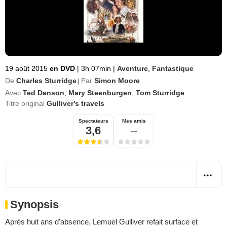
19 août 2015
en DVD
|
3h 07min
|
Aventure
,
Fantastique
De
Charles Sturridge
Par
Simon Moore
|
Avec
Ted Danson
,
Mary Steenburgen
,
Tom Sturridge
Titre original
Gulliver's travels
Spectateurs
Mes amis
3,6
--
Synopsis
Après huit ans d'absence, Lemuel Gulliver refait surface et