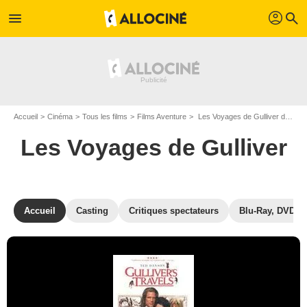
profil
menu
search
Accueil
Cinéma
Tous les films
Films Aventure
Les Voyages de Gulliver de Charles Sturridge
Les Voyages de Gulliver
Accueil
Casting
Critiques spectateurs
Blu-Ray, DVD