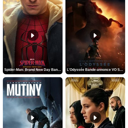
Spider-Man: Brand New Day Bande-annonce VO STFR
L'Odyssée Bande-annonce VO STFR