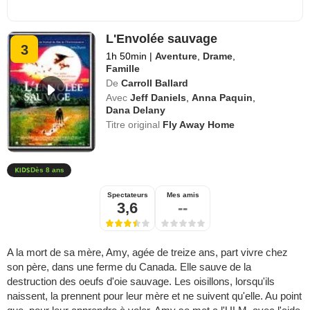
L'Envolée sauvage
3
1h 50min
|
Aventure
,
Drame
,
Famille
De
Carroll Ballard
Avec
Jeff Daniels
,
Anna Paquin
,
Dana Delany
Titre original
Fly Away Home
Dès 8 ans
Spectateurs
Mes amis
3,6
--
A la mort de sa mère, Amy, agée de treize ans, part vivre chez
son père, dans une ferme du Canada. Elle sauve de la
destruction des oeufs d'oie sauvage. Les oisillons, lorsqu'ils
naissent, la prennent pour leur mère et ne suivent qu'elle. Au point