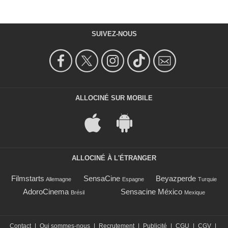
SUIVEZ-NOUS
ALLOCINÉ SUR MOBILE
ALLOCINÉ À L'ÉTRANGER
Filmstarts
SensaCine
Beyazperde
Allemagne
Espagne
Turquie
AdoroCinema
Sensacine México
Brésil
Mexique
Contact
|
Qui sommes-nous
|
Recrutement
|
Publicité
|
CGU
|
CGV
|