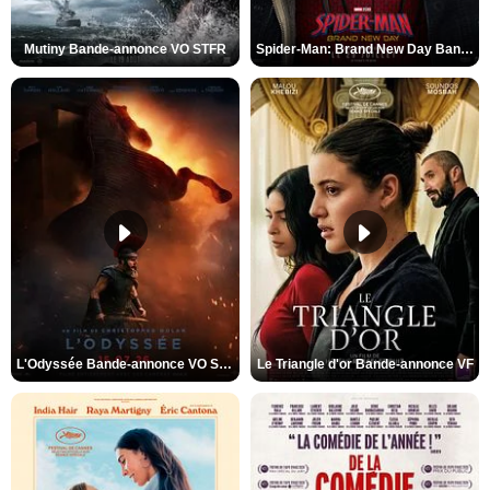
Mutiny Bande-annonce VO STFR
Spider-Man: Brand New Day Bande-annonce VO STFR
L'Odyssée Bande-annonce VO STFR
Le Triangle d'or Bande-annonce VF