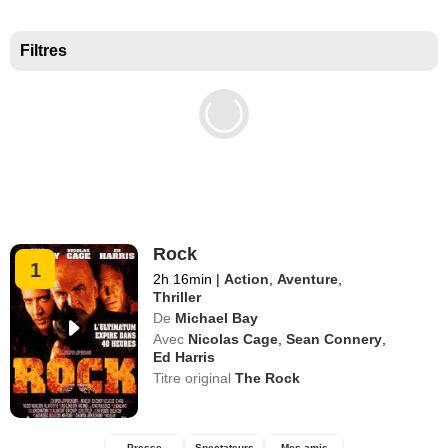
Meilleurs documentaires selon la presse
Filtres
Rock
1
2h 16min
|
Action
,
Aventure
,
Thriller
De
Michael Bay
Avec
Nicolas Cage
,
Sean Connery
,
Ed Harris
Titre original
The Rock
Presse
Spectateurs
Mes amis