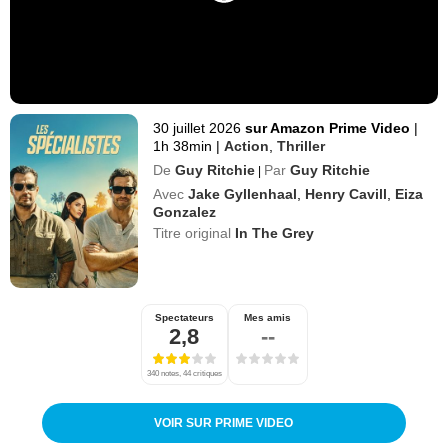
30 juillet 2026
sur Amazon Prime Video
|
1h 38min
|
Action
,
Thriller
De
Guy Ritchie
Par
Guy Ritchie
|
Avec
Jake Gyllenhaal
,
Henry Cavill
,
Eiza
Gonzalez
Titre original
In The Grey
Spectateurs
Mes amis
2,8
--
340 notes, 44 critiques
VOIR SUR PRIME VIDEO