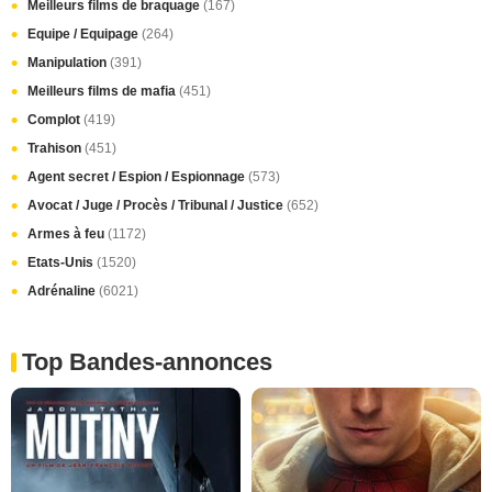
Meilleurs films de braquage
(167)
Equipe / Equipage
(264)
Manipulation
(391)
Meilleurs films de mafia
(451)
Complot
(419)
Trahison
(451)
Agent secret / Espion / Espionnage
(573)
Avocat / Juge / Procès / Tribunal / Justice
(652)
Armes à feu
(1172)
Etats-Unis
(1520)
Adrénaline
(6021)
Top Bandes-annonces