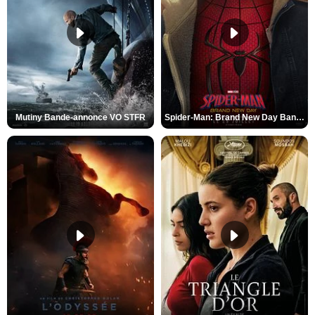
Mutiny Bande-annonce VO STFR
Spider-Man: Brand New Day Bande-annonce VO STFR