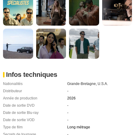
Infos techniques
Nationalités
Grande-Bretagne
,
U.S.A.
Distributeur
-
Année de production
2026
Date de sortie DVD
-
Date de sortie Blu-ray
-
Date de sortie VOD
-
Type de film
Long métrage
Secrets de tournage
-