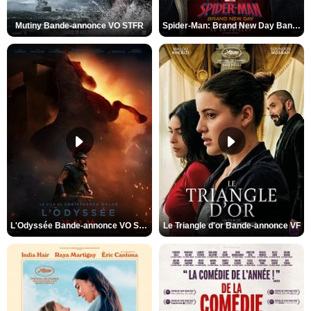
Mutiny Bande-annonce VO STFR
Spider-Man: Brand New Day Bande-annonce VO STFR
L'Odyssée Bande-annonce VO STFR
Le Triangle d'or Bande-annonce VF