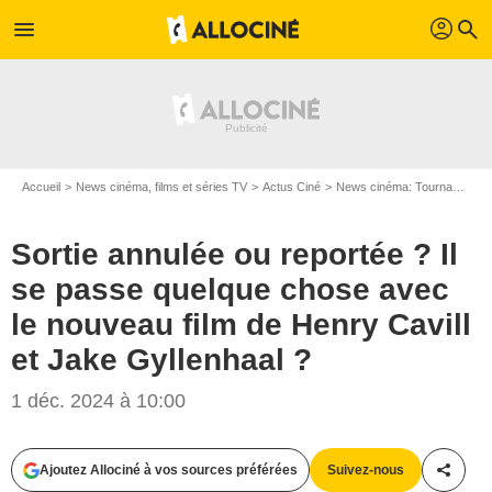
profil
menu
search
Accueil
News cinéma, films et séries TV
Actus Ciné
News cinéma: Tournages
Sortie annulée ou reportée ? Il
se passe quelque chose avec
le nouveau film de Henry Cavill
et Jake Gyllenhaal ?
1 déc. 2024 à 10:00
Ajoutez Allociné à vos sources préférées
Suivez-nous
Partag