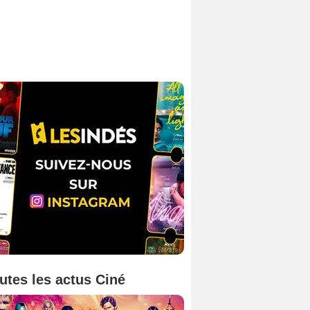
utes les actus Ciné