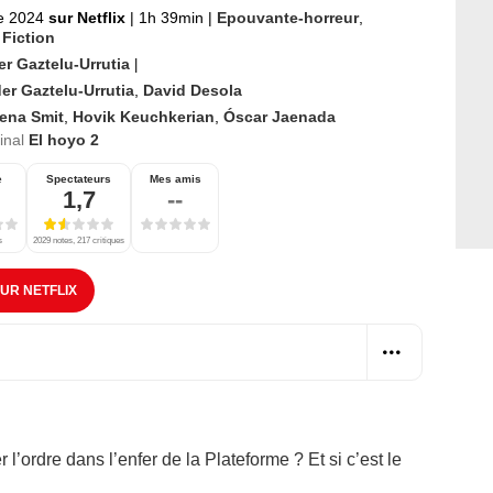
e 2024
sur Netflix
|
1h 39min
|
Epouvante-horreur
,
 Fiction
er Gaztelu-Urrutia
|
er Gaztelu-Urrutia
,
David Desola
lena Smit
,
Hovik Keuchkerian
,
Óscar Jaenada
ginal
El hoyo 2
e
Spectateurs
Mes amis
1,7
--
s
2029 notes, 217 critiques
SUR NETFLIX
l’ordre dans l’enfer de la Plateforme ? Et si c’est le