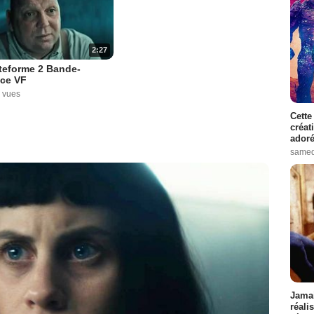
2:27
teforme 2 Bande-
ce VF
 vues
Cette
créat
adoré
samed
Jamai
réali