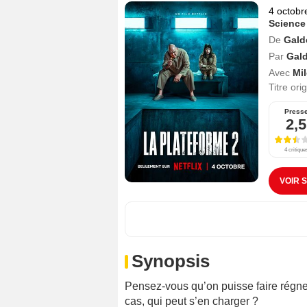
4 octobr
Science
De
Gald
Par
Gald
Avec
Mi
Titre ori
Press
2,5
4 critique
VOIR 
Synopsis
Pensez-vous qu’on puisse faire régner 
cas, qui peut s’en charger ?