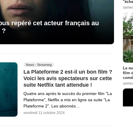
"éche
samed
ous repéré cet acteur français au
 ?
News - Streaming
Le me
La Plateforme 2 est-il un bon film ?
film 
comé
Voici les avis spectateurs sur cette
samed
suite Netflix tant attendue !
Quatre ans après le succès du premier film "La
Plateforme", Netflix a mis en ligne sa suite "La
Plateforme 2". Les abonnés…
vendredi 11 octobre 2024