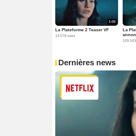
1:09
La Plateforme 2 Teaser VF
La Pla
annon
14 578 vues
109 343
Dernières news