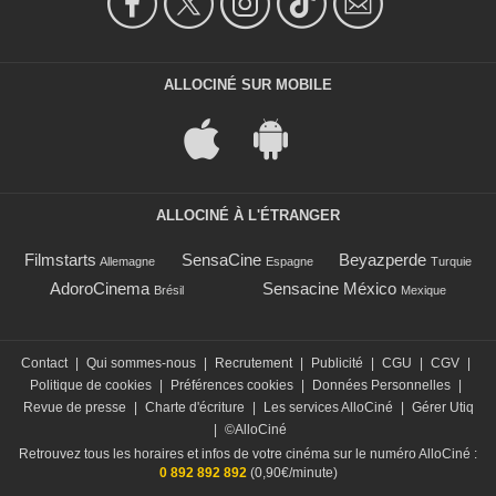
ALLOCINÉ SUR MOBILE
ALLOCINÉ À L'ÉTRANGER
Filmstarts
SensaCine
Beyazperde
Allemagne
Espagne
Turquie
AdoroCinema
Sensacine México
Brésil
Mexique
Contact
|
Qui sommes-nous
|
Recrutement
|
Publicité
|
CGU
|
CGV
|
Politique de cookies
|
Préférences cookies
|
Données Personnelles
|
Revue de presse
|
Charte d'écriture
|
Les services AlloCiné
|
Gérer Utiq
|
©AlloCiné
Retrouvez tous les horaires et infos de votre cinéma sur le numéro AlloCiné :
0 892 892 892
(0,90€/minute)