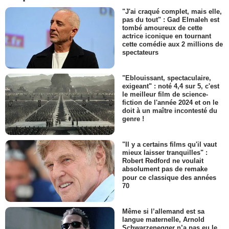
"J'ai craqué complet, mais elle,
pas du tout" : Gad Elmaleh est
tombé amoureux de cette
actrice iconique en tournant
cette comédie aux 2 millions de
spectateurs
"Eblouissant, spectaculaire,
exigeant" : noté 4,4 sur 5, c'est
le meilleur film de science-
fiction de l'année 2024 et on le
doit à un maître incontesté du
genre !
"Il y a certains films qu'il vaut
mieux laisser tranquilles" :
Robert Redford ne voulait
absolument pas de remake
pour ce classique des années
70
Même si l’allemand est sa
langue maternelle, Arnold
Schwarzenegger n’a pas eu le