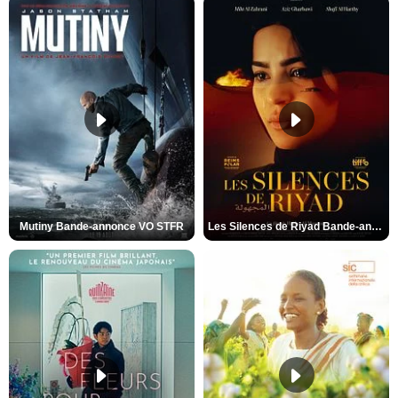
Mutiny Bande-annonce VO STFR
Les Silences de Riyad Bande-annonce VO STFR