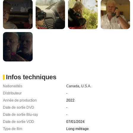
Infos techniques
Nationalités
Canada
,
U.S.A.
Distributeur
-
Année de production
2022
Date de sortie DVD
-
Date de sortie Blu-ray
-
Date de sortie VOD
07/01/2024
Type de film
Long métrage