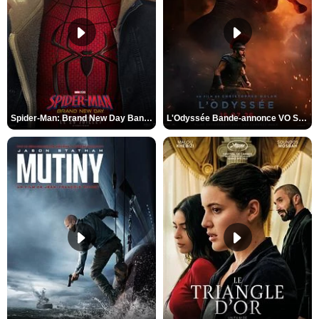
Spider-Man: Brand New Day Bande-annonce VO STFR
L'Odyssée Bande-annonce VO STFR