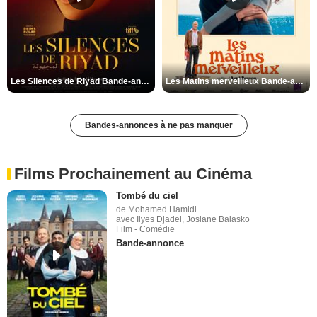
Les Silences de Riyad Bande-annonce VO STFR
Les Matins merveilleux Bande-annonce VF
Bandes-annonces à ne pas manquer
Films Prochainement au Cinéma
Tombé du ciel
de Mohamed Hamidi
avec Ilyes Djadel, Josiane Balasko
Film - Comédie
Bande-annonce