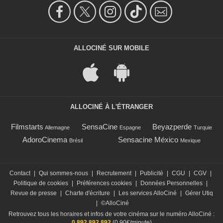
ALLOCINÉ SUR MOBILE
ALLOCINÉ À L'ÉTRANGER
Filmstarts
SensaCine
Beyazperde
Allemagne
Espagne
Turquie
AdoroCinema
Sensacine México
Brésil
Mexique
Contact
|
Qui sommes-nous
|
Recrutement
|
Publicité
|
CGU
|
CGV
|
Politique de cookies
|
Préférences cookies
|
Données Personnelles
|
Revue de presse
|
Charte d'écriture
|
Les services AlloCiné
|
Gérer Utiq
|
©AlloCiné
Retrouvez tous les horaires et infos de votre cinéma sur le numéro AlloCiné :
0 892 892 892
(0,90€/minute)