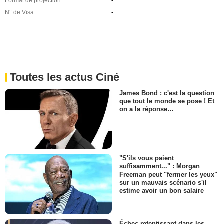
Format de projection
-
N° de Visa
-
Toutes les actus Ciné
James Bond : c'est la question
que tout le monde se pose ! Et
on a la réponse…
"S'ils vous paient
suffisamment..." : Morgan
Freeman peut "fermer les yeux"
sur un mauvais scénario s'il
estime avoir un bon salaire
Échec retentissant dans les