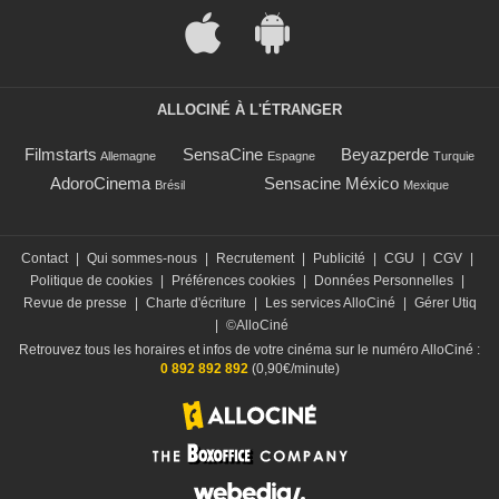
ALLOCINÉ À L'ÉTRANGER
Filmstarts
SensaCine
Beyazperde
Allemagne
Espagne
Turquie
AdoroCinema
Sensacine México
Brésil
Mexique
Contact
|
Qui sommes-nous
|
Recrutement
|
Publicité
|
CGU
|
CGV
|
Politique de cookies
|
Préférences cookies
|
Données Personnelles
|
Revue de presse
|
Charte d'écriture
|
Les services AlloCiné
|
Gérer Utiq
|
©AlloCiné
Retrouvez tous les horaires et infos de votre cinéma sur le numéro AlloCiné :
0 892 892 892
(0,90€/minute)