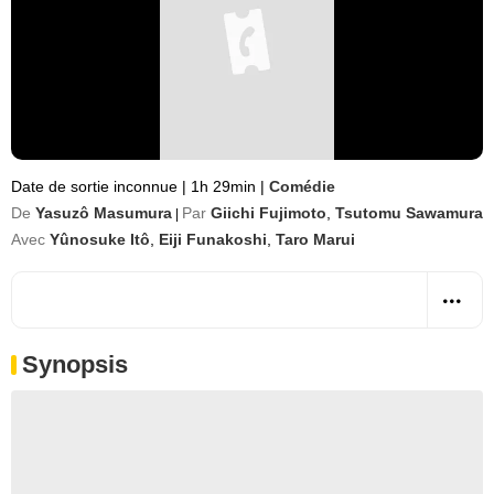
Date de sortie inconnue
|
1h 29min
|
Comédie
De
Yasuzô Masumura
Par
Giichi Fujimoto
,
Tsutomu Sawamura
|
Avec
Yûnosuke Itô
,
Eiji Funakoshi
,
Taro Marui
Synopsis