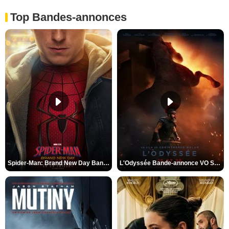
Top Bandes-annonces
Spider-Man: Brand New Day Bande-annonce VO STFR
L'Odyssée Bande-annonce VO STFR