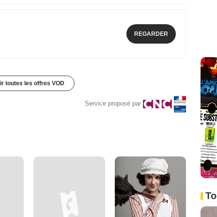
REGARDER
ir toutes les offres VOD
Service proposé par
To