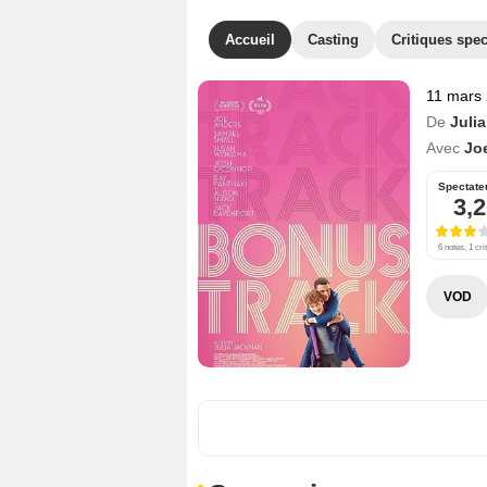
Accueil
Casting
Critiques spec
11 mars
De
Juli
Avec
Jo
Spectate
3,2
6 notes, 1 cri
VOD