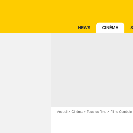
NEWS
CINÉMA
S
Accueil
Cinéma
Tous les films
Films Comédie 