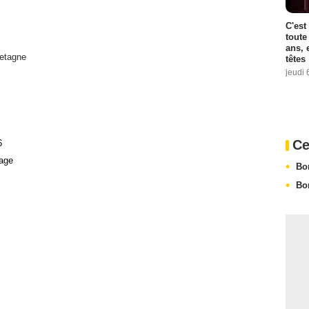
C'est
toute
ans, 
etagne
têtes
jeudi 
Ce
6
age
Bo
Bo