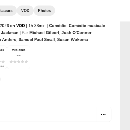
tateurs
VOD
Photos
 2026
en VOD
|
1h 38min
|
Comédie
,
Comédie musicale
a Jackman
Par
Michael Gilbert
,
Josh O'Connor
|
e Anders
,
Samuel Paul Small
,
Susan Wokoma
urs
Mes amis
--
tique