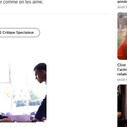
année
ur comme on les aime.
jeudi 
1 Critique Spectateur
Clint
l'act
relat
jeudi 