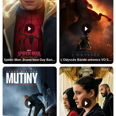
Spider-Man: Brand New Day Bande-annonce VO STFR
L'Odyssée Bande-annonce VO STFR