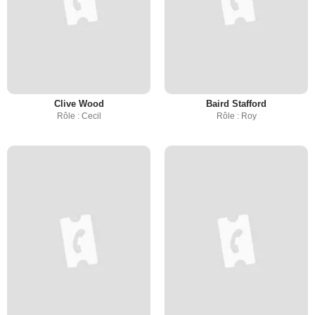
Clive Wood
Baird Stafford
Rôle : Cecil
Rôle : Roy