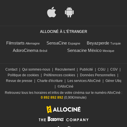
ALLOCINÉ À L'ÉTRANGER
Filmstarts
SensaCine
Beyazperde
Allemagne
Espagne
Turquie
AdoroCinema
Sensacine México
Brésil
Mexique
Contact
|
Qui sommes-nous
|
Recrutement
|
Publicité
|
CGU
|
CGV
|
Politique de cookies
|
Préférences cookies
|
Données Personnelles
|
Revue de presse
|
Charte d'écriture
|
Les services AlloCiné
|
Gérer Utiq
|
©AlloCiné
Retrouvez tous les horaires et infos de votre cinéma sur le numéro AlloCiné :
0 892 892 892
(0,90€/minute)