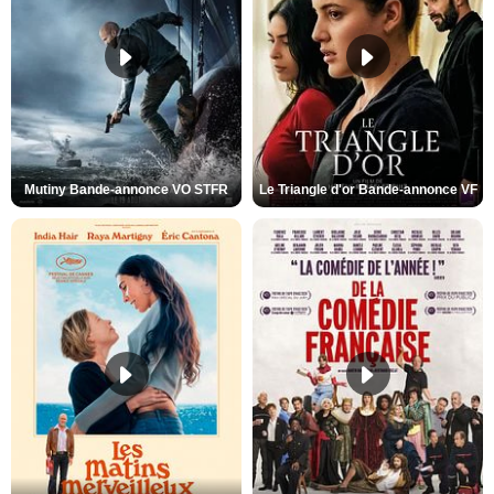
Mutiny Bande-annonce VO STFR
Le Triangle d'or Bande-annonce VF