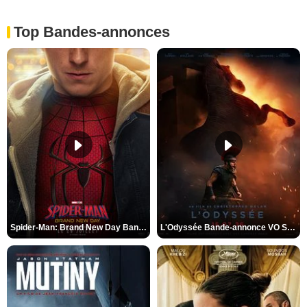
Top Bandes-annonces
Spider-Man: Brand New Day Bande-annonce VO STFR
L'Odyssée Bande-annonce VO STFR