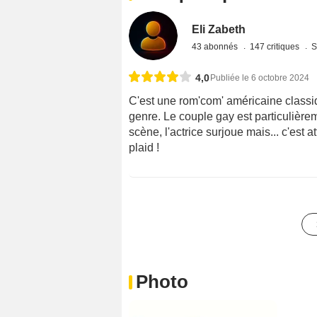
Eli Zabeth
43 abonnés
147 critiques
S
4,0
Publiée le 6 octobre 2024
C'est une rom'com' américaine classi
genre. Le couple gay est particulièr
scène, l'actrice surjoue mais... c'est 
plaid !
Photo