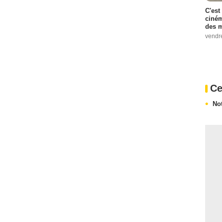
C'est
ciném
des m
vendr
Ce
No