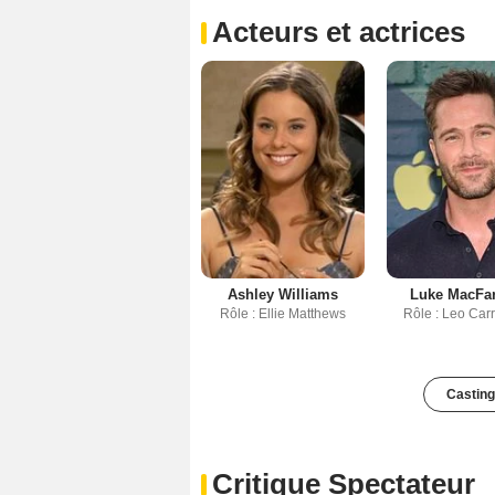
Acteurs et actrices
Ashley Williams
Luke MacFar
Rôle : Ellie Matthews
Rôle : Leo Car
Casting
Critique Spectateur