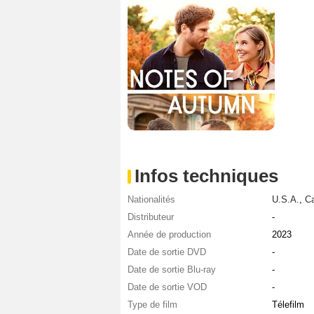
Infos techniques
Nationalités
U.S.A.
,
C
Distributeur
-
Année de production
2023
Date de sortie DVD
-
Date de sortie Blu-ray
-
Date de sortie VOD
-
Type de film
Télefilm