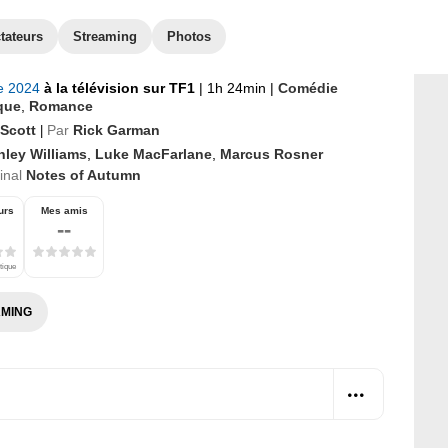
tateurs
Streaming
Photos
re 2024
à la télévision sur TF1
|
1h 24min
|
Comédie
que
,
Romance
 Scott
Par
Rick Garman
|
hley Williams
,
Luke MacFarlane
,
Marcus Rosner
ginal
Notes of Autumn
urs
Mes amis
--
tique
MING