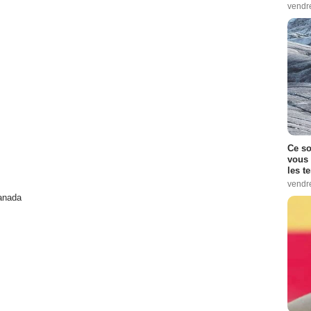
vendr
Ce so
vous 
les t
vendr
anada