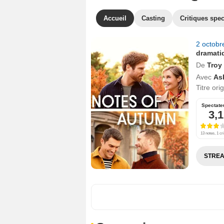
Accueil
Casting
Critiques spec
2 octob
dramati
De
Troy
Avec
As
Titre ori
Spectate
3,1
13 notes, 1 cri
STREA