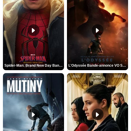
Spider-Man: Brand New Day Bande-annonce VO STFR
L'Odyssée Bande-annonce VO STFR