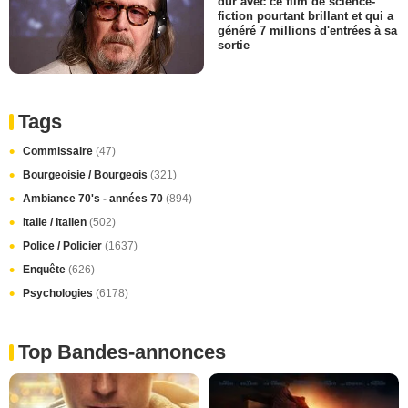
dur avec ce film de science-
fiction pourtant brillant et qui a
généré 7 millions d'entrées à sa
sortie
Tags
Commissaire
(47)
Bourgeoisie / Bourgeois
(321)
Ambiance 70's - années 70
(894)
Italie / Italien
(502)
Police / Policier
(1637)
Enquête
(626)
Psychologies
(6178)
Top Bandes-annonces