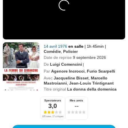
14 avril 1976
en salle
|
1h 45min
|
Comédie
,
Policier
Date de reprise
9 septembre 2026
De
Luigi Comencini
|
Par
Agenore Incrocci
,
Furio Scarpelli
Avec
Jacqueline Bisset
,
Marcello
Mastroianni
,
Jean-Louis Trintignant
Titre original
La donna della domenica
Spectateurs
Mes amis
3,0
--
105 notes, 17 critiques