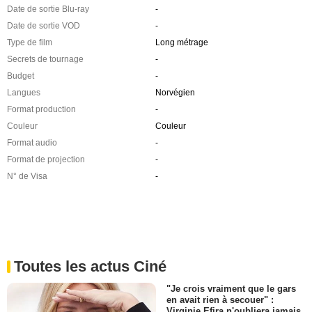
Date de sortie Blu-ray
-
Date de sortie VOD
-
Type de film
Long métrage
Secrets de tournage
-
Budget
-
Langues
Norvégien
Format production
-
Couleur
Couleur
Format audio
-
Format de projection
-
N° de Visa
-
Toutes les actus Ciné
"Je crois vraiment que le gars
en avait rien à secouer" :
Virginie Efira n'oubliera jamais