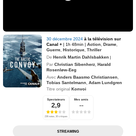
30 décembre 2024
à la télévision sur
Canal +
|
1h 48min
|
Action
,
Drame
,
Guerre
,
Historique
,
Thriller
De
Henrik Martin Dahlsbakken
|
Par
Christian Sibenherz
,
Harald
Rosenløw-Eeg
Avec
Anders Baasmo Christiansen
,
Tobias Santelmann
,
Adam Lundgren
Titre original
Konvoi
Spectateurs
Mes amis
2,9
--
236 notes, 30 critiques
STREAMING