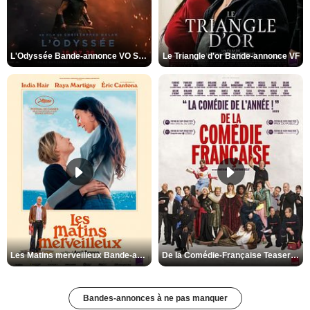
L'Odyssée Bande-annonce VO STFR
Le Triangle d'or Bande-annonce VF
Les Matins merveilleux Bande-annonce VF
De la Comédie-Française Teaser VF
Bandes-annonces à ne pas manquer