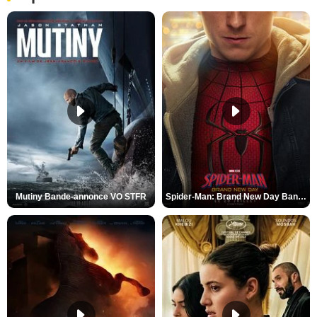
Mutiny Bande-annonce VO STFR
Spider-Man: Brand New Day Bande-annonce VO STFR