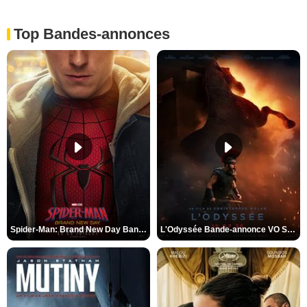
Top Bandes-annonces
Spider-Man: Brand New Day Bande-annonce VO STFR
L'Odyssée Bande-annonce VO STFR