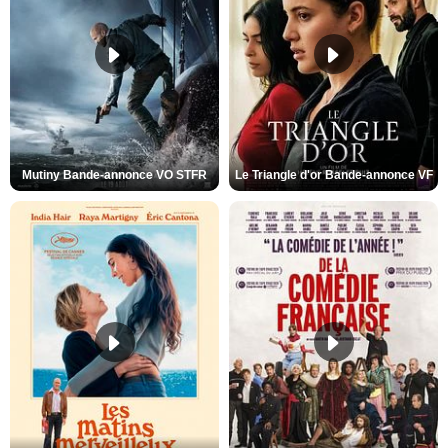
Mutiny Bande-annonce VO STFR
Le Triangle d'or Bande-annonce VF