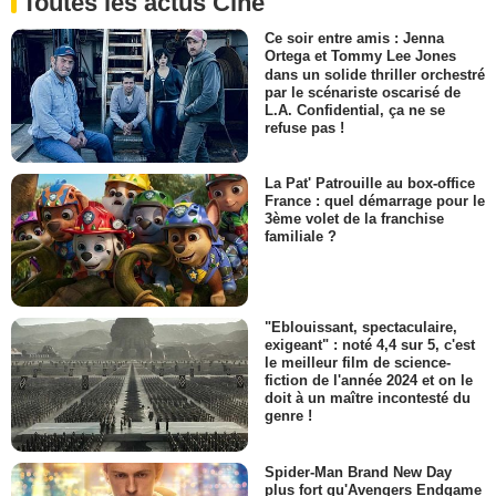
Toutes les actus Ciné
Ce soir entre amis : Jenna
Ortega et Tommy Lee Jones
dans un solide thriller orchestré
par le scénariste oscarisé de
L.A. Confidential, ça ne se
refuse pas !
La Pat' Patrouille au box-office
France : quel démarrage pour le
3ème volet de la franchise
familiale ?
"Eblouissant, spectaculaire,
exigeant" : noté 4,4 sur 5, c'est
le meilleur film de science-
fiction de l'année 2024 et on le
doit à un maître incontesté du
genre !
Spider-Man Brand New Day
plus fort qu'Avengers Endgame