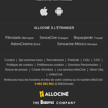
ALLOCINÉ À L'ÉTRANGER
Filmstarts
SensaCine
Beyazperde
Allemagne
Espagne
Turquie
AdoroCinema
Sensacine México
Brésil
Mexique
Contact
|
Qui sommes-nous
|
Recrutement
|
Publicité
|
CGU
|
CGV
|
Politique de cookies
|
Préférences cookies
|
Données Personnelles
|
Revue de presse
|
Charte d'écriture
|
Les services AlloCiné
|
Gérer Utiq
|
©AlloCiné
Retrouvez tous les horaires et infos de votre cinéma sur le numéro AlloCiné :
0 892 892 892
(0,90€/minute)