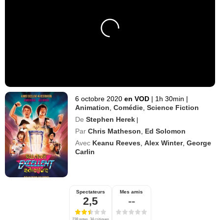
6 octobre 2020
en VOD
|
1h 30min
|
Animation
,
Comédie
,
Science Fiction
De
Stephen Herek
|
Par
Chris Matheson
,
Ed Solomon
Avec
Keanu Reeves
,
Alex Winter
,
George
Carlin
Spectateurs
Mes amis
2,5
--
238 notes, 34 critiques