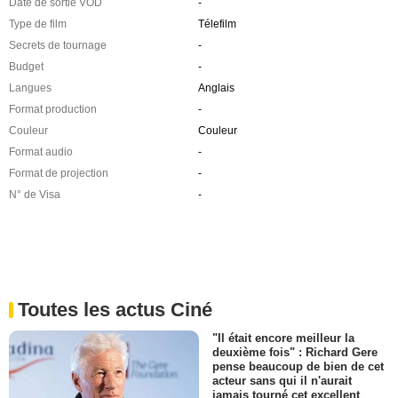
Date de sortie VOD
-
Type de film
Télefilm
Secrets de tournage
-
Budget
-
Langues
Anglais
Format production
-
Couleur
Couleur
Format audio
-
Format de projection
-
N° de Visa
-
Toutes les actus Ciné
"Il était encore meilleur la
deuxième fois" : Richard Gere
pense beaucoup de bien de cet
acteur sans qui il n'aurait
jamais tourné cet excellent