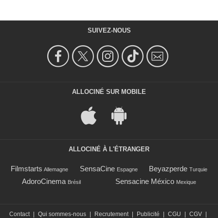
SUIVEZ-NOUS
ALLOCINÉ SUR MOBILE
ALLOCINÉ À L'ÉTRANGER
Filmstarts
SensaCine
Beyazperde
Allemagne
Espagne
Turquie
AdoroCinema
Sensacine México
Brésil
Mexique
Contact
|
Qui sommes-nous
|
Recrutement
|
Publicité
|
CGU
|
CGV
|