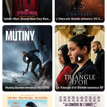
Spider-Man: Brand New Day Bande-annonce VO STFR
L'Odyssée Bande-annonce VO STFR
Mutiny Bande-annonce VO STFR
Le Triangle d'or Bande-annonce VF