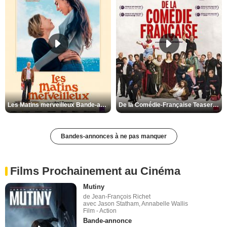
Les Matins merveilleux Bande-annonce VF
De la Comédie-Française Teaser VF
Bandes-annonces à ne pas manquer
Films Prochainement au Cinéma
Mutiny
de Jean-François Richet
avec Jason Statham, Annabelle Wallis
Film - Action
Bande-annonce