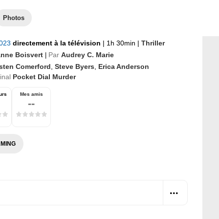
Photos
2023
directement à la télévision
|
1h 30min
|
Thriller
nne Boisvert
Par
Audrey C. Marie
|
rsten Comerford
,
Steve Byers
,
Erica Anderson
ginal
Pocket Dial Murder
urs
Mes amis
--
MING