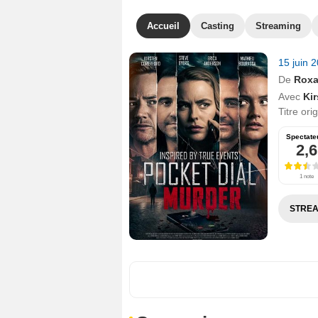
Accueil
Casting
Streaming
15 juin 
De
Roxa
Avec
Ki
Titre ori
Spectate
2,6
1 note
STREA