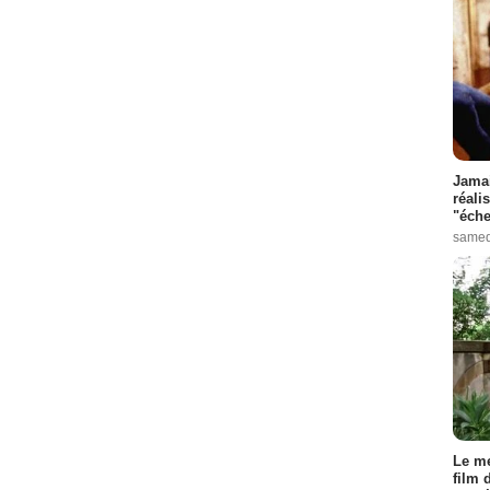
Jamai
réali
"éche
samed
Le me
film 