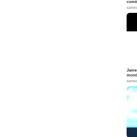
comé
samed
James
monde
samed