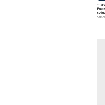
"S'il
Freem
scéna
samed