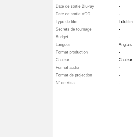
Date de sortie Blu-ray
-
Date de sortie VOD
-
Type de film
Télefilm
Secrets de tournage
-
Budget
-
Langues
Anglais
Format production
-
Couleur
Couleur
Format audio
-
Format de projection
-
N° de Visa
-