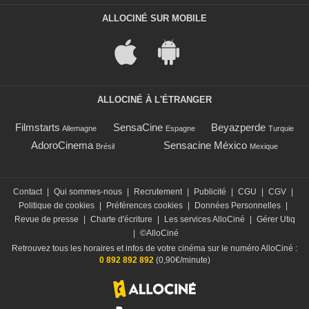
ALLOCINÉ SUR MOBILE
ALLOCINÉ À L'ÉTRANGER
Filmstarts
SensaCine
Beyazperde
Allemagne
Espagne
Turquie
AdoroCinema
Sensacine México
Brésil
Mexique
Contact
|
Qui sommes-nous
|
Recrutement
|
Publicité
|
CGU
|
CGV
|
Politique de cookies
|
Préférences cookies
|
Données Personnelles
|
Revue de presse
|
Charte d'écriture
|
Les services AlloCiné
|
Gérer Utiq
|
©AlloCiné
Retrouvez tous les horaires et infos de votre cinéma sur le numéro AlloCiné :
0 892 892 892
(0,90€/minute)