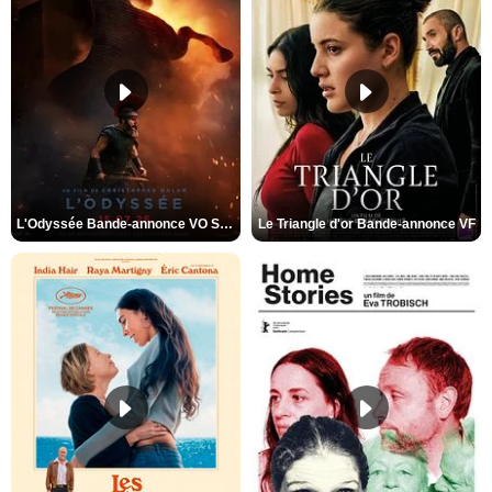
L'Odyssée Bande-annonce VO STFR
Le Triangle d'or Bande-annonce VF