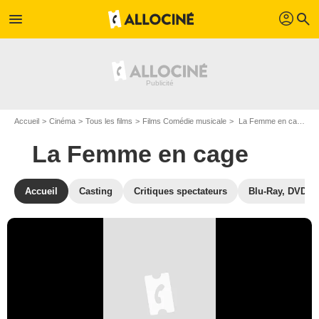
profil
menu
search
Accueil
Cinéma
Tous les films
Films Comédie musicale
La Femme en cage de Raoul Walsh
La Femme en cage
Accueil
Casting
Critiques spectateurs
Blu-Ray, DVD