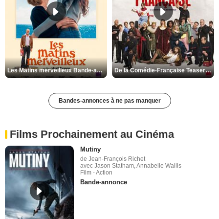
Les Matins merveilleux Bande-annonce VF
De la Comédie-Française Teaser VF
Bandes-annonces à ne pas manquer
Films Prochainement au Cinéma
Mutiny
de Jean-François Richet
avec Jason Statham, Annabelle Wallis
Film - Action
Bande-annonce