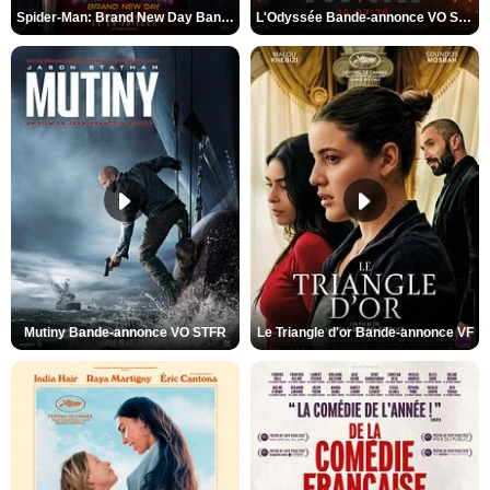
Spider-Man: Brand New Day Bande-annonce VO STFR
L'Odyssée Bande-annonce VO STFR
Mutiny Bande-annonce VO STFR
Le Triangle d'or Bande-annonce VF