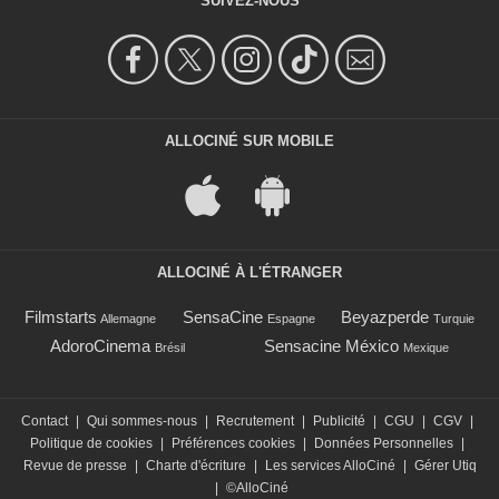
SUIVEZ-NOUS
ALLOCINÉ SUR MOBILE
ALLOCINÉ À L'ÉTRANGER
Filmstarts
SensaCine
Beyazperde
Allemagne
Espagne
Turquie
AdoroCinema
Sensacine México
Brésil
Mexique
Contact
|
Qui sommes-nous
|
Recrutement
|
Publicité
|
CGU
|
CGV
|
Politique de cookies
|
Préférences cookies
|
Données Personnelles
|
Revue de presse
|
Charte d'écriture
|
Les services AlloCiné
|
Gérer Utiq
|
©AlloCiné