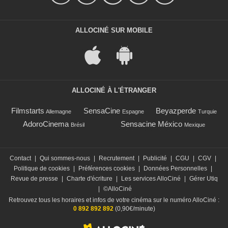
ALLOCINÉ SUR MOBILE
ALLOCINÉ À L'ÉTRANGER
Filmstarts
SensaCine
Beyazperde
Allemagne
Espagne
Turquie
AdoroCinema
Sensacine México
Brésil
Mexique
Contact
|
Qui sommes-nous
|
Recrutement
|
Publicité
|
CGU
|
CGV
|
Politique de cookies
|
Préférences cookies
|
Données Personnelles
|
Revue de presse
|
Charte d'écriture
|
Les services AlloCiné
|
Gérer Utiq
|
©AlloCiné
Retrouvez tous les horaires et infos de votre cinéma sur le numéro AlloCiné :
0 892 892 892
(0,90€/minute)