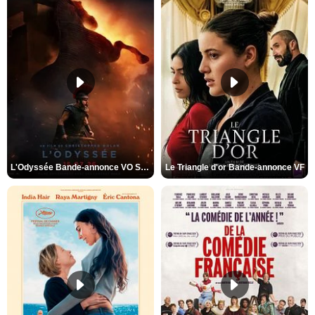
L'Odyssée Bande-annonce VO STFR
Le Triangle d'or Bande-annonce VF