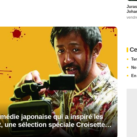
Juras
Johan
vendr
Ce
Te
No
En 
médie japonaise qui a inspiré les
 une sélection spéciale Croisette…