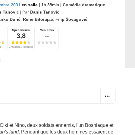
embre 2001
en salle
|
1h 38min
|
Comédie dramatique
s Tanovic
Par
Danis Tanovic
|
anko Đurić
,
Rene Bitorajac
,
Filip Šovagović
e
Spectateurs
Mes amis
3,8
--
es
1700 notes, 74 critiques
Ciki et Nino, deux soldats ennemis, l'un Bosniaque et
an's land
. Pendant que les deux hommes essaient de