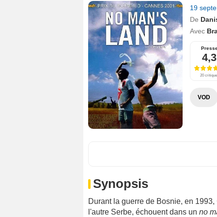
19 sept
De
Dani
Avec
Br
Press
4,3
20 critiqu
VOD
Synopsis
Durant la guerre de Bosnie, en 1993, 
l'autre Serbe, échouent dans un
no m