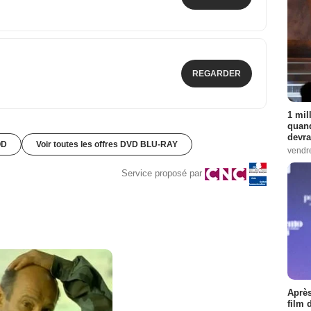
REGARDER
1 mil
quand
devra
OD
Voir toutes les offres DVD BLU-RAY
vendr
Service proposé par
Après
film 