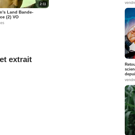
vendr
2:11
n's Land Bande-
ce (2) VO
ues
et extrait
Retou
scien
depui
vendr