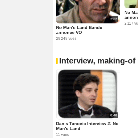
No Ma
annon
2:02
2 117 v
No Man's Land Bande-
annonce VO
29 249 vues
Interview, making-of 
0:40
Danis Tanovic Interview 2: No
Man's Land
11 vues