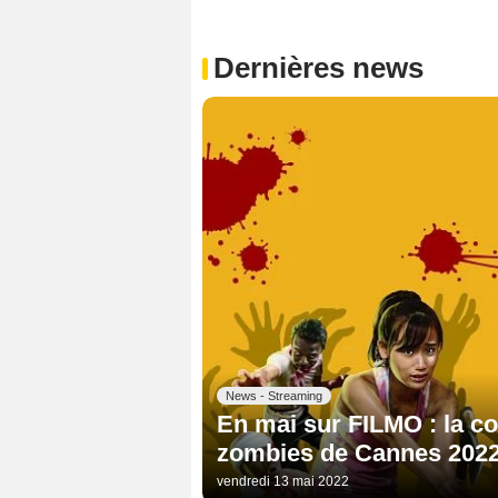
Dernières news
News - Streaming
En mai sur FILMO : la co
zombies de Cannes 2022,
vendredi 13 mai 2022