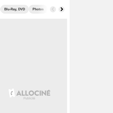
Blu-Ray, DVD
Photos
Secrets de tournage
Box Office