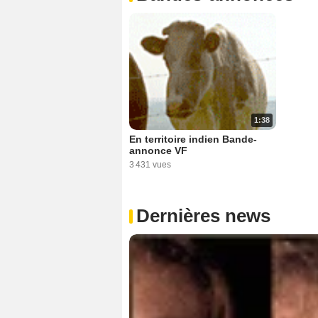
1:38
En territoire indien Bande-
annonce VF
3 431 vues
Dernières news