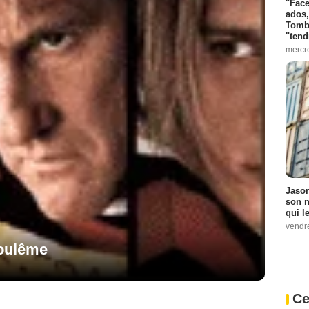
"Face
ados,
Tombo
"tend
mercr
Jason
son n
qui le
vendre
oulême
Ce