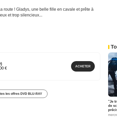
a route ! Gladys, une belle fille en cavale et prête à
eux et trop silencieux...
To
D)
ACHETER
,00 €
utes les offres DVD BLU-RAY
"Je t
de sc
préci
mercr