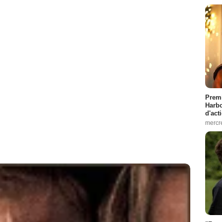
Premi
Harbo
d'act
mercr