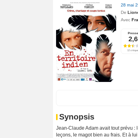
28 mai 
De
Lion
Avec
Fr
Press
2,6
12 critiqu
Synopsis
Jean-Claude Adam avait tout prévu : l
leçons, le magot bien au frais. Et à lui