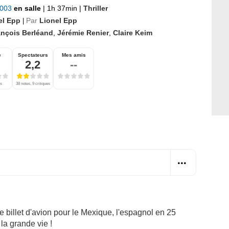
2003
en salle
|
1h 37min
|
Thriller
el Epp
Par
Lionel Epp
|
ançois Berléand
,
Jérémie Renier
,
Claire Keim
e
Spectateurs
Mes amis
2,2
--
es
38 notes, 9 critiques
e billet d'avion pour le Mexique, l'espagnol en 25
 la grande vie !