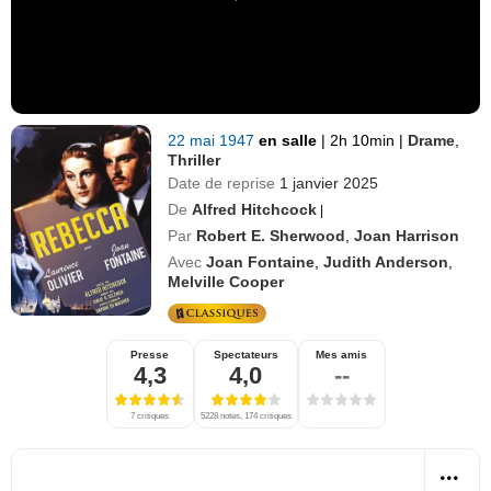
22 mai 1947
en salle
|
2h 10min
|
Drame
,
Thriller
Date de reprise
1 janvier 2025
De
Alfred Hitchcock
|
Par
Robert E. Sherwood
,
Joan Harrison
Avec
Joan Fontaine
,
Judith Anderson
,
Melville Cooper
Presse
Spectateurs
Mes amis
4,3
4,0
--
7 critiques
5228 notes, 174 critiques