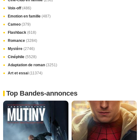
Ciné-club en famille
(238)
Voix-off
(486)
Emotion en famille
(487)
Cameo
(379)
Flashback
(618)
Romance
(3284)
Mystère
(2746)
Cinéphile
(5528)
Adaptation de roman
(3251)
Art et essai
(11374)
Top Bandes-annonces