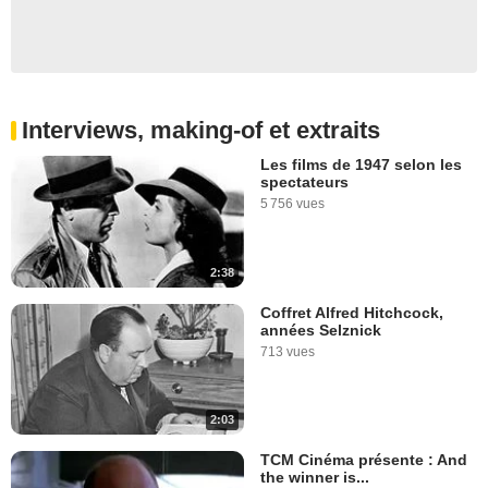
Interviews, making-of et extraits
Les films de 1947 selon les
spectateurs
5 756 vues
2:38
Coffret Alfred Hitchcock,
années Selznick
713 vues
2:03
TCM Cinéma présente : And
the winner is...