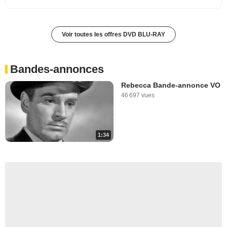
Voir toutes les offres DVD BLU-RAY
Bandes-annonces
Rebecca Bande-annonce VO
46 697 vues
1:34