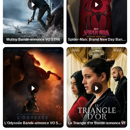
Mutiny Bande-annonce VO STFR
Spider-Man: Brand New Day Bande-annonce VO STFR
L'Odyssée Bande-annonce VO STFR
Le Triangle d'or Bande-annonce VF