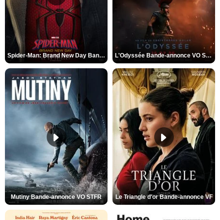
Spider-Man: Brand New Day Bande-annonce VO STFR
L'Odyssée Bande-annonce VO STFR
Mutiny Bande-annonce VO STFR
Le Triangle d'or Bande-annonce VF