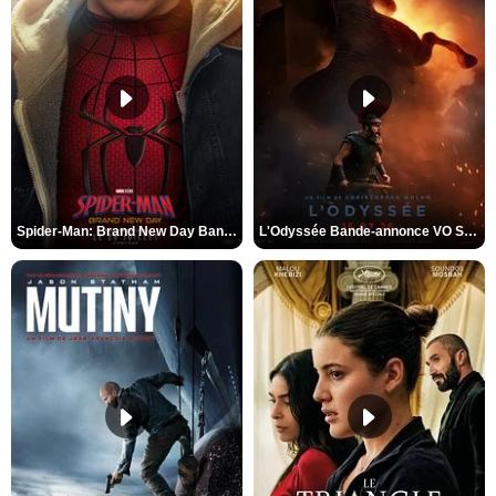
Spider-Man: Brand New Day Bande-annonce VO STFR
L'Odyssée Bande-annonce VO STFR