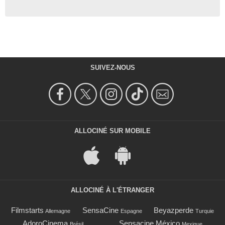
SUIVEZ-NOUS
ALLOCINÉ SUR MOBILE
ALLOCINÉ À L'ÉTRANGER
Filmstarts
SensaCine
Beyazperde
Allemagne
Espagne
Turquie
AdoroCinema
Sensacine México
Brésil
Mexique