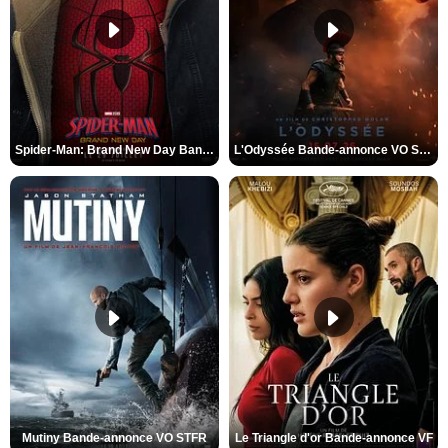
Spider-Man: Brand New Day Bande-annonce VO STFR
L'Odyssée Bande-annonce VO STFR
Mutiny Bande-annonce VO STFR
Le Triangle d'or Bande-annonce VF