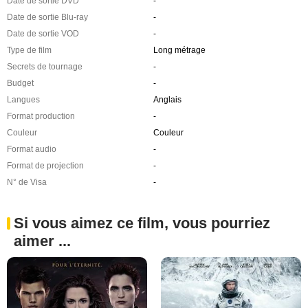
Date de sortie DVD
-
Date de sortie Blu-ray
-
Date de sortie VOD
-
Type de film
Long métrage
Secrets de tournage
-
Budget
-
Langues
Anglais
Format production
-
Couleur
Couleur
Format audio
-
Format de projection
-
N° de Visa
-
Si vous aimez ce film, vous pourriez
aimer ...