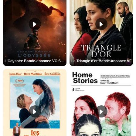
L'Odyssée Bande-annonce VO STFR
Le Triangle d'or Bande-annonce VF