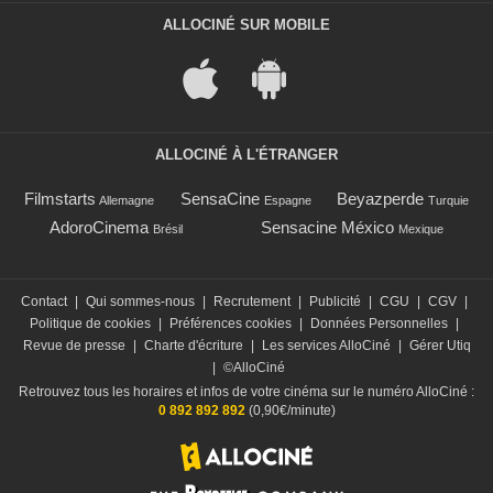
ALLOCINÉ SUR MOBILE
ALLOCINÉ À L'ÉTRANGER
Filmstarts
SensaCine
Beyazperde
Allemagne
Espagne
Turquie
AdoroCinema
Sensacine México
Brésil
Mexique
Contact
|
Qui sommes-nous
|
Recrutement
|
Publicité
|
CGU
|
CGV
|
Politique de cookies
|
Préférences cookies
|
Données Personnelles
|
Revue de presse
|
Charte d'écriture
|
Les services AlloCiné
|
Gérer Utiq
|
©AlloCiné
Retrouvez tous les horaires et infos de votre cinéma sur le numéro AlloCiné :
0 892 892 892
(0,90€/minute)