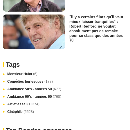
"Il y a certains films qu'il vaut
mieux laisser tranquilles" :
Robert Redford ne voulait
absolument pas de remake
pour ce classique des années
70
Tags
Monsieur Hulot
(6)
Comédies burlesques
(177)
Ambiance 50's - années 50
(677)
Ambiance 60's - années 60
(768)
Art et essai
(11374)
Cinéphile
(5528)