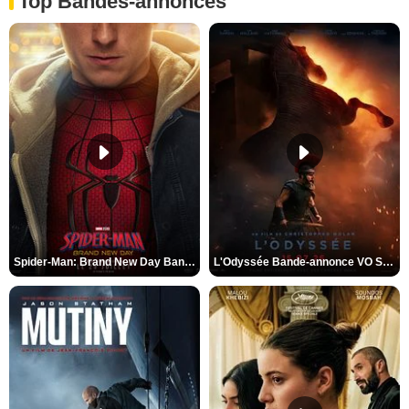
Top Bandes-annonces
Spider-Man: Brand New Day Bande-annonce VO STFR
L'Odyssée Bande-annonce VO STFR