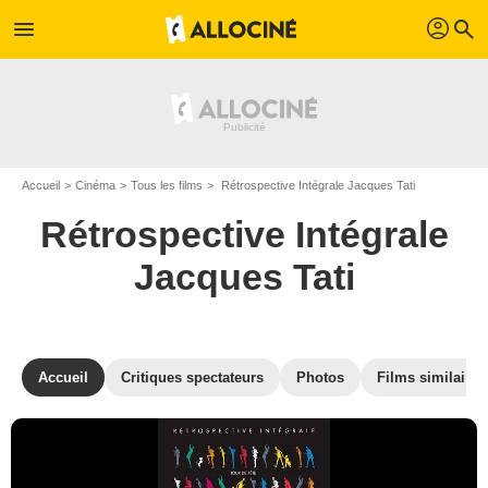
profil
menu
search
Accueil
Cinéma
Tous les films
Rétrospective Intégrale Jacques Tati
Rétrospective Intégrale
Jacques Tati
Accueil
Critiques spectateurs
Photos
Films similaires