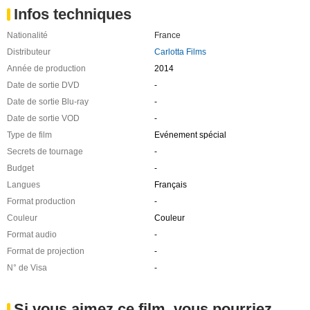
Infos techniques
Nationalité
France
Distributeur
Carlotta Films
Année de production
2014
Date de sortie DVD
-
Date de sortie Blu-ray
-
Date de sortie VOD
-
Type de film
Evénement spécial
Secrets de tournage
-
Budget
-
Langues
Français
Format production
-
Couleur
Couleur
Format audio
-
Format de projection
-
N° de Visa
-
Si vous aimez ce film, vous pourriez