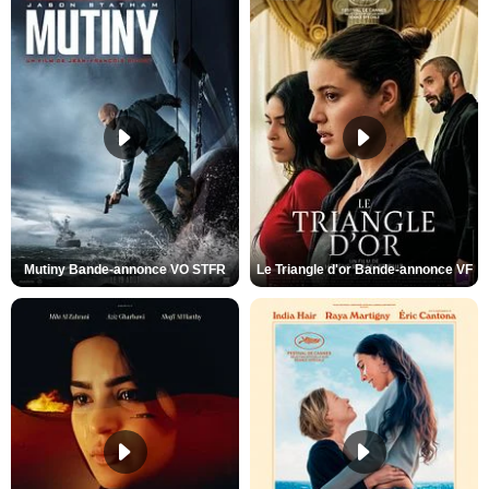
Mutiny Bande-annonce VO STFR
Le Triangle d'or Bande-annonce VF