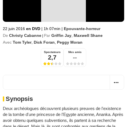
22 juin 2016
en DVD
|
1h 07min
|
Epouvante-horreur
De
Christy Cabanne
Par
Griffin Jay
,
Maxwell Shane
|
Avec
Tom Tyler
,
Dick Foran
,
Peggy Moran
Spectateurs
Mes amis
2,7
--
Synopsis
Deux archéologues découvrent plusieurs preuves de l'existence
de la tombe d'une princesse de l'Egypte ancienne, Ananka. Après
avoir obtenu quelques subventions, ils partent à sa recherche
dans le désert. Mais là, ils sont confrontés aux gardiens de la