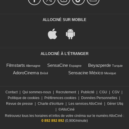
ALLOCINÉ SUR MOBILE
ALLOCINÉ À L'ÉTRANGER
Filmstarts
SensaCine
Beyazperde
Allemagne
Espagne
Turquie
AdoroCinema
Sensacine México
Brésil
Mexique
Contact
|
Qui sommes-nous
|
Recrutement
|
Publicité
|
CGU
|
CGV
|
Politique de cookies
|
Préférences cookies
|
Données Personnelles
|
Revue de presse
|
Charte d'écriture
|
Les services AlloCiné
|
Gérer Utiq
|
©AlloCiné
Retrouvez tous les horaires et infos de votre cinéma sur le numéro AlloCiné :
0 892 892 892
(0,90€/minute)