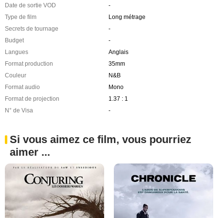
Date de sortie VOD
-
Type de film
Long métrage
Secrets de tournage
-
Budget
-
Langues
Anglais
Format production
35mm
Couleur
N&B
Format audio
Mono
Format de projection
1.37 : 1
N° de Visa
-
Si vous aimez ce film, vous pourriez
aimer ...