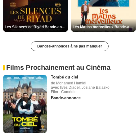
Les Silences de Riyad Bande-annonce VO STFR
Les Matins merveilleux Bande-annonce VF
Bandes-annonces à ne pas manquer
Films Prochainement au Cinéma
Tombé du ciel
de Mohamed Hamidi
avec Ilyes Djadel, Josiane Balasko
Film - Comédie
Bande-annonce