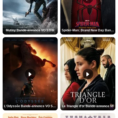
Mutiny Bande-annonce VO STFR
Spider-Man: Brand New Day Bande-annonce VO STFR
L'Odyssée Bande-annonce VO STFR
Le Triangle d'or Bande-annonce VF