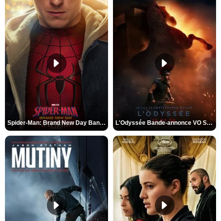
Spider-Man: Brand New Day Bande-annonce VO STFR
L'Odyssée Bande-annonce VO STFR