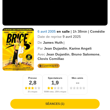
6 avril 2005
en salle
|
1h 38min
|
Comédie
Date de reprise
9 avril 2025
De
James Huth
|
Par
Jean Dujardin
,
Karine Angeli
Avec
Jean Dujardin
,
Bruno Salomone
,
Clovis Cornillac
Presse
Spectateurs
Mes amis
2,8
1,9
--
20 critiques
50086 notes, 1354 critiques
SÉANCES (1)