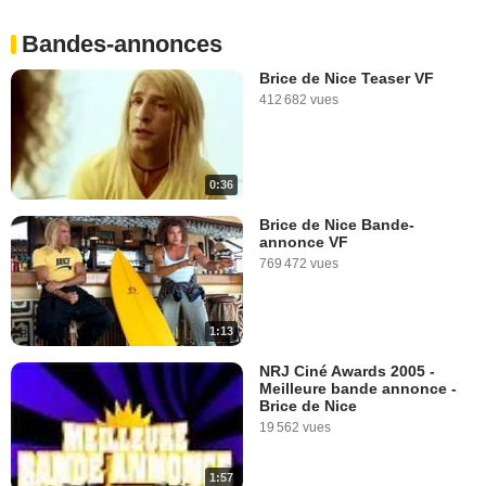
Bandes-annonces
Brice de Nice Teaser VF
412 682 vues
0:36
Brice de Nice Bande-
annonce VF
769 472 vues
1:13
NRJ Ciné Awards 2005 -
Meilleure bande annonce -
Brice de Nice
19 562 vues
1:57