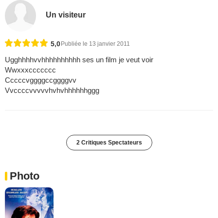
Un visiteur
5,0
Publiée le 13 janvier 2011
Ugghhhhvvhhhhhhhhhh ses un film je veut voir
Wwxxxccccccc
Cccccvggggccggggvv
Vvccccvvvvvhvhvhhhhhhggg
2 Critiques Spectateurs
Photo