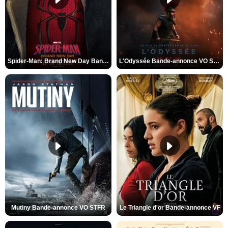
Spider-Man: Brand New Day Bande-annonce VO STFR
L'Odyssée Bande-annonce VO STFR
Mutiny Bande-annonce VO STFR
Le Triangle d'or Bande-annonce VF