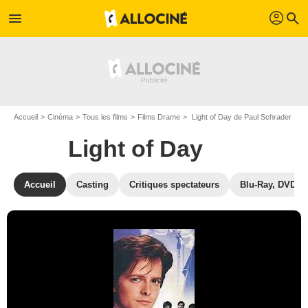
profil
menu
search
Accueil
Cinéma
Tous les films
Films Drame
Light of Day de Paul Schrader
Light of Day
Accueil
Casting
Critiques spectateurs
Blu-Ray, DVD