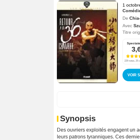
1 octobr
Comédi
De
Chia
Avec
Sz
Titre ori
Spectat
3,
229 notes, 25 c
VOIR 
Synopsis
Des ouvriers exploités engagent un ac
leurs patrons tyranniques. Ces dernie