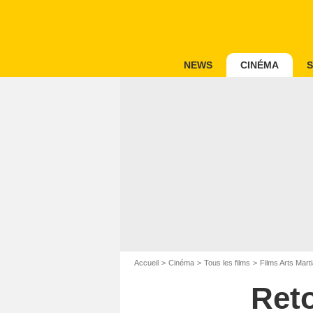
NEWS
CINÉMA
S
Accueil
Cinéma
Tous les films
Films Arts Mart
Ret