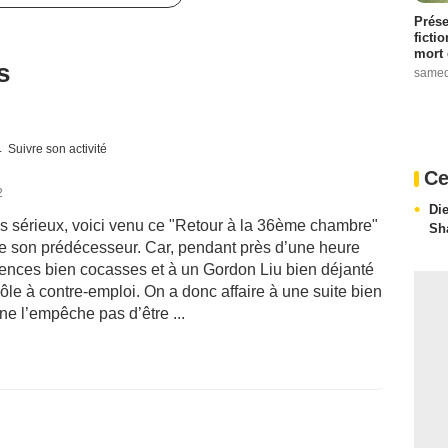
Prése
ficti
mort 
s
samed
Suivre son activité
Ce
2
Di
s sérieux, voici venu ce "Retour à la 36ème chambre"
Sh
ue son prédécesseur. Car, pendant près d’une heure
quences bien cocasses et à un Gordon Liu bien déjanté
 rôle à contre-emploi. On a donc affaire à une suite bien
ne l’empêche pas d’être ...