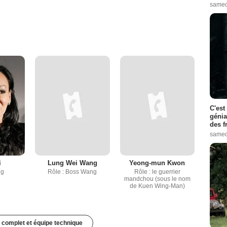
samed
C'est
génia
des f
samed
i
Lung Wei Wang
Yeong-mun Kwon
ng
Rôle : Boss Wang
Rôle : le guerrier
mandchou (sous le nom
de Kuen Wing-Man)
 complet et équipe technique