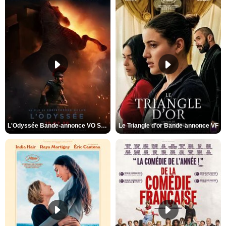
L'Odyssée Bande-annonce VO STFR
Le Triangle d'or Bande-annonce VF