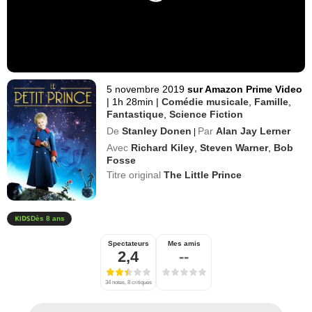
5 novembre 2019
sur Amazon Prime Video
|
1h 28min
|
Comédie musicale
,
Famille
,
Fantastique
,
Science Fiction
De
Stanley Donen
Par
Alan Jay Lerner
|
Avec
Richard Kiley
,
Steven Warner
,
Bob
Fosse
Titre original
The Little Prince
Dès 8 ans
Spectateurs
Mes amis
2,4
--
34 notes, 8 critiques