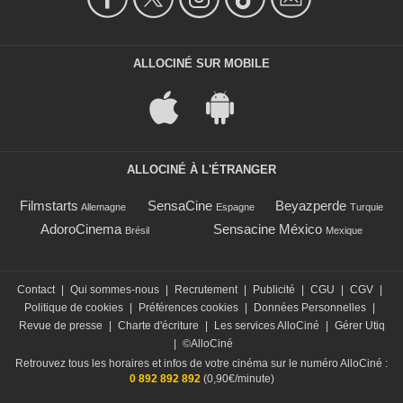
ALLOCINÉ SUR MOBILE
ALLOCINÉ À L'ÉTRANGER
Filmstarts
SensaCine
Beyazperde
Allemagne
Espagne
Turquie
AdoroCinema
Sensacine México
Brésil
Mexique
Contact
|
Qui sommes-nous
|
Recrutement
|
Publicité
|
CGU
|
CGV
|
Politique de cookies
|
Préférences cookies
|
Données Personnelles
|
Revue de presse
|
Charte d'écriture
|
Les services AlloCiné
|
Gérer Utiq
|
©AlloCiné
Retrouvez tous les horaires et infos de votre cinéma sur le numéro AlloCiné :
0 892 892 892
(0,90€/minute)