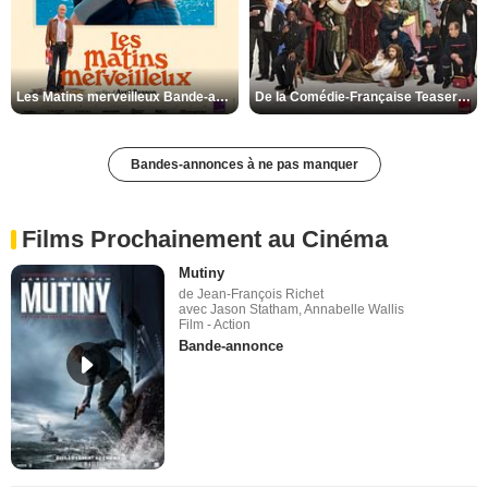
Les Matins merveilleux Bande-annonce VF
De la Comédie-Française Teaser VF
Bandes-annonces à ne pas manquer
Films Prochainement au Cinéma
Mutiny
de Jean-François Richet
avec Jason Statham, Annabelle Wallis
Film - Action
Bande-annonce