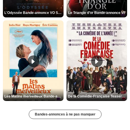
L'Odyssée Bande-annonce VO STFR
Le Triangle d'or Bande-annonce VF
Les Matins merveilleux Bande-annonce VF
De la Comédie-Française Teaser VF
Bandes-annonces à ne pas manquer