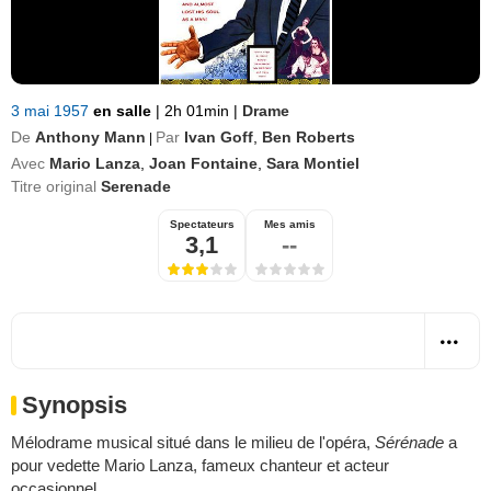
3 mai 1957
en salle
|
2h 01min
|
Drame
De
Anthony Mann
Par
Ivan Goff
,
Ben Roberts
|
Avec
Mario Lanza
,
Joan Fontaine
,
Sara Montiel
Titre original
Serenade
Spectateurs
Mes amis
3,1
--
Synopsis
Mélodrame musical situé dans le milieu de l'opéra,
Sérénade
a
pour vedette Mario Lanza, fameux chanteur et acteur
occasionnel.