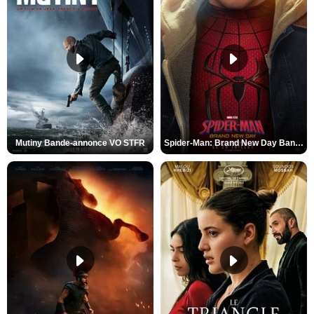
Mutiny Bande-annonce VO STFR
Spider-Man: Brand New Day Bande-annonce VO STFR