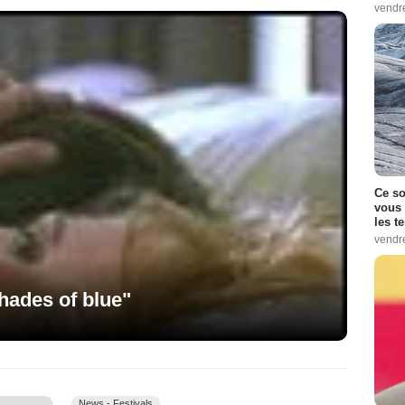
vendr
Ce so
vous 
les t
vendr
shades of blue"
News - Festivals