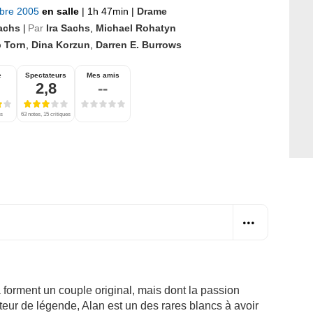
bre 2005
en salle
|
1h 47min
|
Drame
Sachs
Par
Ira Sachs
,
Michael Rohatyn
|
p Torn
,
Dina Korzun
,
Darren E. Burrows
e
Spectateurs
Mes amis
2,8
--
es
63 notes, 15 critiques
forment un couple original, mais dont la passion
teur de légende, Alan est un des rares blancs à avoir