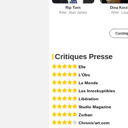
Rip Torn
Dina Korz
Rôle : Alan James
Rôle : Lau
Casting
Critiques Presse
Elle
L'Obs
Le Monde
Les Inrockuptibles
Libération
Studio Magazine
Zurban
Chronic'art.com