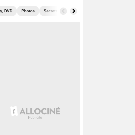
y, DVD
Photos
Secrets de tournage
Récompenses
Films