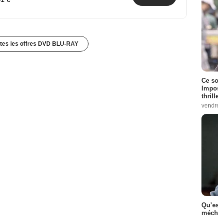
utes les offres DVD BLU-RAY
Ce so
Impos
thrill
vendr
Qu’es
méch