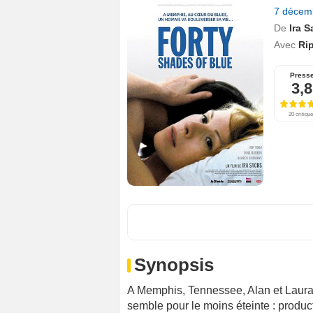
7 décem
De
Ira 
Avec
Ri
Press
3,8
20 critiqu
Synopsis
A Memphis, Tennessee, Alan et Laura 
semble pour le moins éteinte : produc