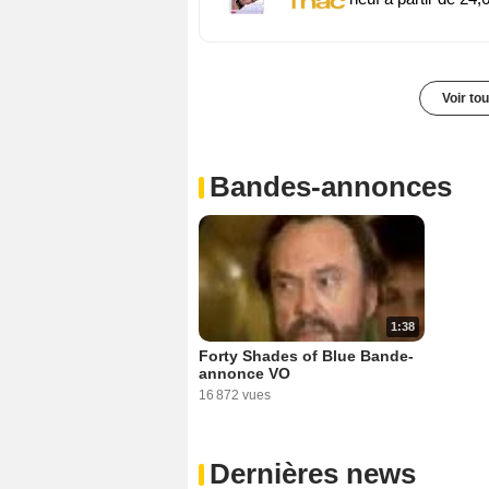
Voir to
Bandes-annonces
1:38
Forty Shades of Blue Bande-
annonce VO
16 872 vues
Dernières news