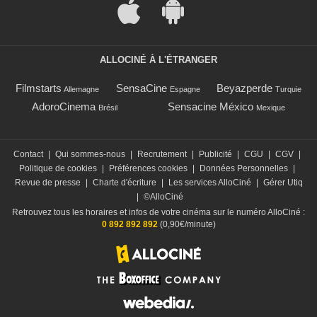
ALLOCINÉ À L'ÉTRANGER
Filmstarts
SensaCine
Beyazperde
Allemagne
Espagne
Turquie
AdoroCinema
Sensacine México
Brésil
Mexique
Contact
|
Qui sommes-nous
|
Recrutement
|
Publicité
|
CGU
|
CGV
|
Politique de cookies
|
Préférences cookies
|
Données Personnelles
|
Revue de presse
|
Charte d'écriture
|
Les services AlloCiné
|
Gérer Utiq
|
©AlloCiné
Retrouvez tous les horaires et infos de votre cinéma sur le numéro AlloCiné :
0 892 892 892
(0,90€/minute)