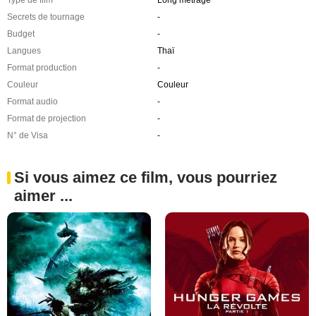
Secrets de tournage
-
Budget
-
Langues
Thaï
Format production
-
Couleur
Couleur
Format audio
-
Format de projection
-
N° de Visa
-
Si vous aimez ce film, vous pourriez
aimer ...