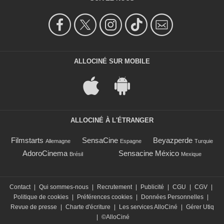
ALLOCINÉ SUR MOBILE
ALLOCINÉ À L'ÉTRANGER
Filmstarts
SensaCine
Beyazperde
Allemagne
Espagne
Turquie
AdoroCinema
Sensacine México
Brésil
Mexique
Contact
|
Qui sommes-nous
|
Recrutement
|
Publicité
|
CGU
|
CGV
|
Politique de cookies
|
Préférences cookies
|
Données Personnelles
|
Revue de presse
|
Charte d'écriture
|
Les services AlloCiné
|
Gérer Utiq
|
©AlloCiné