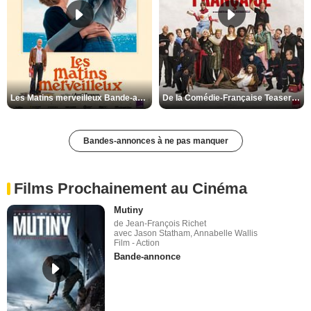
Les Matins merveilleux Bande-annonce VF
De la Comédie-Française Teaser VF
Bandes-annonces à ne pas manquer
Films Prochainement au Cinéma
Mutiny
de Jean-François Richet
avec Jason Statham, Annabelle Wallis
Film - Action
Bande-annonce