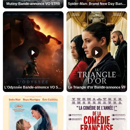
Mutiny Bande-annonce VO STFR
Spider-Man: Brand New Day Bande-annonce VO STFR
L'Odyssée Bande-annonce VO STFR
Le Triangle d'or Bande-annonce VF