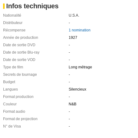
Infos techniques
Nationalité
U.S.A.
Distributeur
-
Récompense
1 nomination
Année de production
1927
Date de sortie DVD
-
Date de sortie Blu-ray
-
Date de sortie VOD
-
Type de film
Long métrage
Secrets de tournage
-
Budget
-
Langues
Silencieux
Format production
-
Couleur
N&B
Format audio
-
Format de projection
-
N° de Visa
-