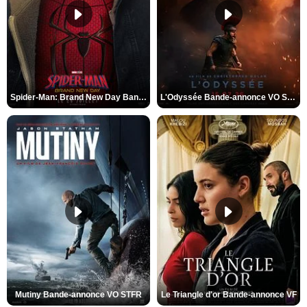
Spider-Man: Brand New Day Bande-annonce VO STFR
L'Odyssée Bande-annonce VO STFR
Mutiny Bande-annonce VO STFR
Le Triangle d'or Bande-annonce VF