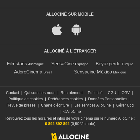
ALLOCINÉ SUR MOBILE
ALLOCINÉ À L'ÉTRANGER
Filmstarts
SensaCine
Beyazperde
Allemagne
Espagne
Turquie
AdoroCinema
Sensacine México
Brésil
Mexique
Contact
|
Qui sommes-nous
|
Recrutement
|
Publicité
|
CGU
|
CGV
|
Politique de cookies
|
Préférences cookies
|
Données Personnelles
|
Revue de presse
|
Charte d'écriture
|
Les services AlloCiné
|
Gérer Utiq
|
©AlloCiné
Retrouvez tous les horaires et infos de votre cinéma sur le numéro AlloCiné :
0 892 892 892
(0,90€/minute)