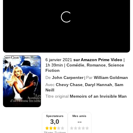
6 janvier 2021
sur Amazon Prime Video
|
1h 39min
|
Comédie
,
Romance
,
Science
Fiction
De
John Carpenter
Par
William Goldman
|
Avec
Chevy Chase
,
Daryl Hannah
,
Sam
Neill
Titre original
Memoirs of an Invisible Man
Spectateurs
Mes amis
3,0
--
704 notes, 75 critiques