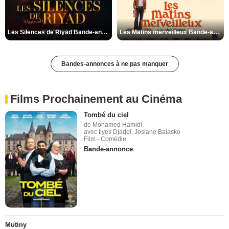
Les Silences de Riyad Bande-annonce VO STFR
Les Matins merveilleux Bande-annonce VF
Bandes-annonces à ne pas manquer
Films Prochainement au Cinéma
Tombé du ciel
de Mohamed Hamidi
avec Ilyes Djadel, Josiane Balasko
Film - Comédie
Bande-annonce
Mutiny