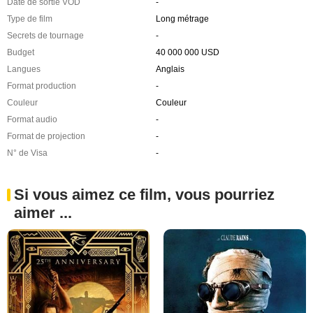
Date de sortie VOD
-
Type de film
Long métrage
Secrets de tournage
-
Budget
40 000 000 USD
Langues
Anglais
Format production
-
Couleur
Couleur
Format audio
-
Format de projection
-
N° de Visa
-
Si vous aimez ce film, vous pourriez
aimer ...