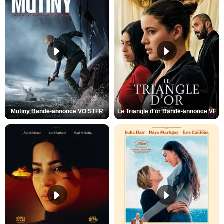
Mutiny Bande-annonce VO STFR
Le Triangle d'or Bande-annonce VF